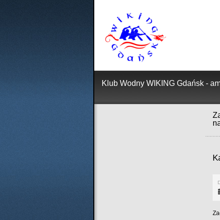
Klub Wodny WIKING Gdańsk - ama
Za
n
K
D
Za