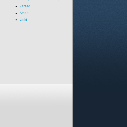
Zarząd
Statut
Linki