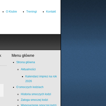
O Klubie
Treningi
Kontakt
k
Menu główne
Strona główna
Aktualności
Kalendarz imprez na rok
2026
O smoczych łodziach
Historia smoczych łodzi
Załoga smoczej łodzi
Wyposażenie smoczej łodzi