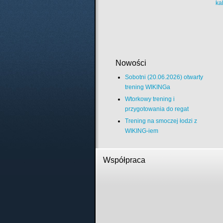
ka
Nowości
Sobotni (20.06.2026) otwarty
trening WIKINGa
Wtorkowy trening i
przygotowania do regat
Trening na smoczej łodzi z
WIKING-iem
Współpraca